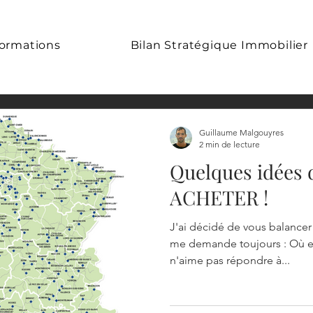
ormations
Bilan Stratégique Immobilier
Guillaume Malgouyres
2 min de lecture
Quelques idées 
ACHETER !
J'ai décidé de vous balance
me demande toujours : Où est
n'aime pas répondre à...