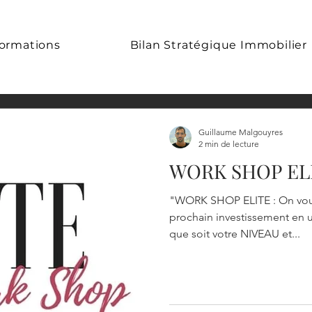
ormations
Bilan Stratégique Immobilier
Guillaume Malgouyres
2 min de lecture
WORK SHOP ELIT
"WORK SHOP ELITE : On vous apprend à trouver votre
prochain investissement en ut
que soit votre NIVEAU et...