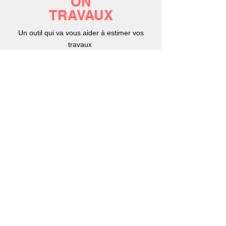
ON
TRAVAUX
Un outil qui va vous aider à estimer vos
travaux
COMMENCER
Une check-list pour être sûr de ne rien rater
avant de se positionner sur votre projet
investissement immobilier
COMMENCER