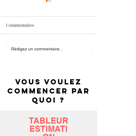
Commentaires
Check-list GRENIER
Check-list PART
Rédigez un commentaire...
COMMUNES
Vous voulez
commencer par
quoi ?
TABLEUR
ESTIMATI