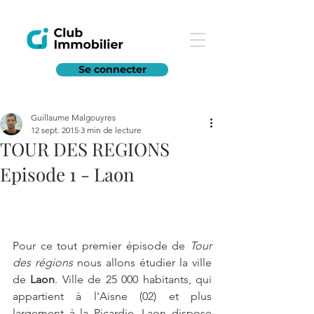
Se connecter
Guillaume Malgouyres
12 sept. 2015
3 min de lecture
TOUR DES REGIONS
Episode 1 - Laon
Pour ce tout premier épisode de 
Tour 
des régions 
nous allons étudier la ville 
de 
Laon
. Ville de 25 000 habitants, qui 
appartient à l'Aisne (02) et plus 
largement à la Picardie. Laon dispose 